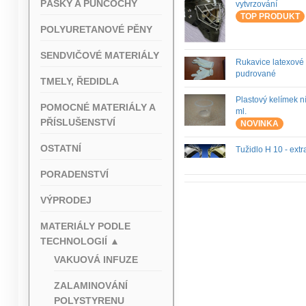
PÁSKY A PUNČOCHY
vytvrzování
TOP PRODUKT
POLYURETANOVÉ PĚNY
SENDVIČOVÉ MATERIÁLY
Rukavice latexové
pudrované
TMELY, ŘEDIDLA
Plastový kelímek n
POMOCNÉ MATERIÁLY A
ml.
PŘÍSLUŠENSTVÍ
NOVINKA
OSTATNÍ
Tužidlo H 10 - extr
PORADENSTVÍ
VÝPRODEJ
MATERIÁLY PODLE
TECHNOLOGIÍ
▲
VAKUOVÁ INFUZE
ZALAMINOVÁNÍ
POLYSTYRENU