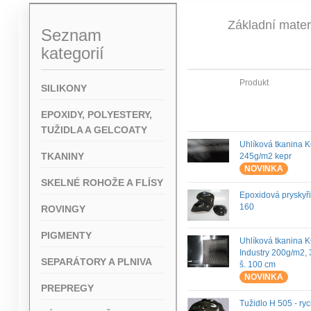
Základní mater
Seznam
kategorií
Produkt
SILIKONY
EPOXIDY, POLYESTERY,
TUŽIDLA A GELCOATY
Uhlíková tkanina 
TKANINY
245g/m2 kepr
NOVINKA
SKELNÉ ROHOŽE A FLÍSY
Epoxidová pryskyř
160
ROVINGY
PIGMENTY
Uhlíková tkanina 
Industry 200g/m2, 
SEPARÁTORY A PLNIVA
š. 100 cm
NOVINKA
PREPREGY
Tužidlo H 505 - ryc