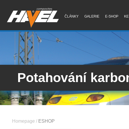
ČLÁNKY
GALERIE
E-SHOP
KE
Potahování karb
Homepage
/
ESHOP