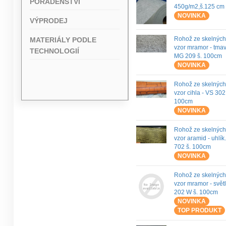
PORADENSTVÍ
450g/m2,š.125 cm
NOVINKA
VÝPRODEJ
Rohož ze skelných
MATERIÁLY PODLE
vzor mramor - tma
TECHNOLOGIÍ
MG 209 š. 100cm
NOVINKA
Rohož ze skelných
vzor cihla - VS 30
100cm
NOVINKA
Rohož ze skelných
vzor aramid - uhlík
702 š. 100cm
NOVINKA
Rohož ze skelných
vzor mramor - svět
202 W š. 100cm
NOVINKA
TOP PRODUKT