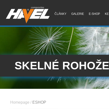
ČLÁNKY
GALERIE
E-SHOP
KE
SKELNÉ ROHOŽE 
Homepage
/
ESHOP