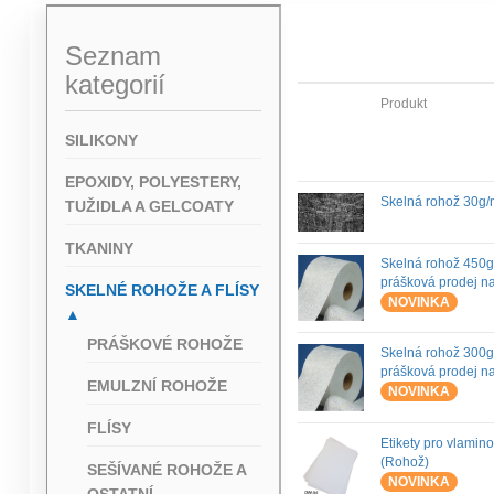
Seznam
kategorií
Produkt
SILIKONY
EPOXIDY, POLYESTERY,
Skelná rohož 30g
TUŽIDLA A GELCOATY
TKANINY
Skelná rohož 450
prášková prodej n
SKELNÉ ROHOŽE A FLÍSY
NOVINKA
▲
PRÁŠKOVÉ ROHOŽE
Skelná rohož 300
prášková prodej n
EMULZNÍ ROHOŽE
NOVINKA
FLÍSY
Etikety pro vlamin
(Rohož)
SEŠÍVANÉ ROHOŽE A
NOVINKA
OSTATNÍ