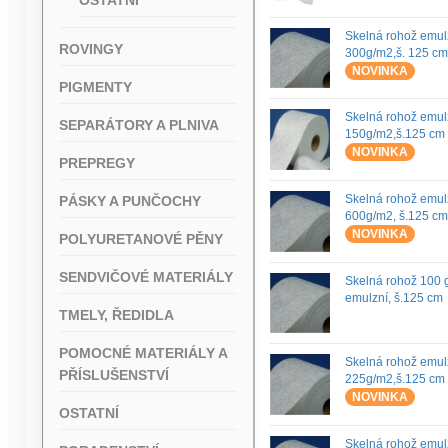
Skelná rohož emul
ROVINGY
300g/m2,š. 125 c
NOVINKA
PIGMENTY
Skelná rohož emul
SEPARÁTORY A PLNIVA
150g/m2,š.125 cm
NOVINKA
PREPREGY
Skelná rohož emul
PÁSKY A PUNČOCHY
600g/m2, š.125 c
NOVINKA
POLYURETANOVÉ PĚNY
SENDVIČOVÉ MATERIÁLY
Skelná rohož 100 
emulzní, š.125 cm
TMELY, ŘEDIDLA
POMOCNÉ MATERIÁLY A
Skelná rohož emul
PŘÍSLUŠENSTVÍ
225g/m2,š.125 cm
NOVINKA
OSTATNÍ
Skelná rohož emul