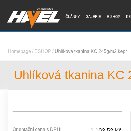
ČLÁNKY
GALERIE
E-SHOP
KE
Homepage
/
ESHOP
/
Uhlíková tkanina KC 245g/m2 kepr
Uhlíková tkanina KC
Orientační cena s DPH:
1 103,52 Kč