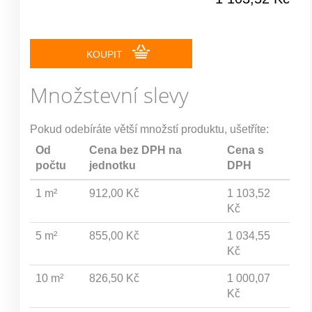
KOUPIT
Množstevní slevy
Pokud odebíráte větší množstí produktu, ušetříte:
Od
Cena bez DPH na
Cena s
počtu
jednotku
DPH
1 m²
912,00 Kč
1 103,52
Kč
5 m²
855,00 Kč
1 034,55
Kč
10 m²
826,50 Kč
1 000,07
Kč