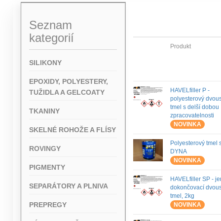
Seznam
kategorií
Produkt
SILIKONY
EPOXIDY, POLYESTERY,
HAVELfiller P -
TUŽIDLA A GELCOATY
polyesterový dvou
tmel s delší dobou
TKANINY
zpracovatelnosti
NOVINKA
SKELNÉ ROHOŽE A FLÍSY
Polyesterový tmel st
ROVINGY
DYNA
NOVINKA
PIGMENTY
HAVELfiller SP - j
SEPARÁTORY A PLNIVA
dokončovací dvou
tmel, 2kg
PREPREGY
NOVINKA