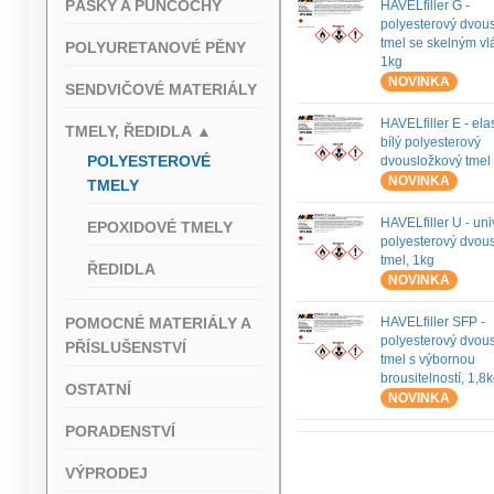
PÁSKY A PUNČOCHY
HAVELfiller G -
polyesterový dvou
tmel se skelným v
POLYURETANOVÉ PĚNY
1kg
NOVINKA
SENDVIČOVÉ MATERIÁLY
HAVELfiller E - ela
TMELY, ŘEDIDLA
▲
bílý polyesterový
POLYESTEROVÉ
dvousložkový tmel 
NOVINKA
TMELY
HAVELfiller U - uni
EPOXIDOVÉ TMELY
polyesterový dvou
tmel, 1kg
ŘEDIDLA
NOVINKA
POMOCNÉ MATERIÁLY A
HAVELfiller SFP -
polyesterový dvou
PŘÍSLUŠENSTVÍ
tmel s výbornou
brousitelností, 1,8
OSTATNÍ
NOVINKA
PORADENSTVÍ
VÝPRODEJ