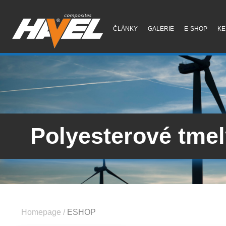
ČLÁNKY
GALERIE
E-SHOP
KE
Polyesterové tme
Homepage
/
ESHOP