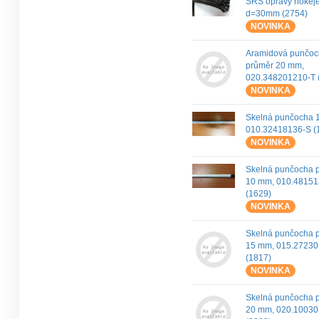
SRS opravy hokej
d=30mm (2754)
NOVINKA
Aramidová punčo
průměr 20 mm,
020.348201210-T 
NOVINKA
Skelná punčocha 
010.32418136-S (
NOVINKA
Skelná punčocha 
10 mm, 010.48151
(1629)
NOVINKA
Skelná punčocha 
15 mm, 015.27230
(1817)
NOVINKA
Skelná punčocha 
20 mm, 020.1003