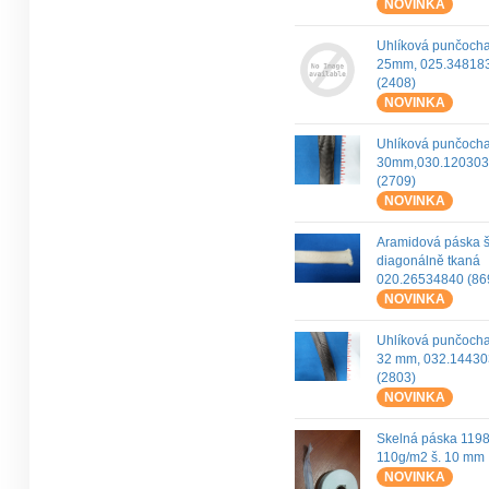
NOVINKA
Uhlíková punčoch
25mm, 025.34818
(2408)
NOVINKA
Uhlíková punčoch
30mm,030.120303
(2709)
NOVINKA
Aramidová páska 
diagonálně tkaná
020.26534840 (86
NOVINKA
Uhlíková punčoch
32 mm, 032.1443
(2803)
NOVINKA
Skelná páska 119
110g/m2 š. 10 mm
NOVINKA