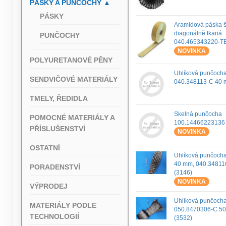
PÁSKY A PUNČOCHY
▲
PÁSKY
Aramidová páska 
diagonálně tkaná
PUNČOCHY
040.465343220-T
NOVINKA
POLYURETANOVÉ PĚNY
Uhlíková punčoch
SENDVIČOVÉ MATERIÁLY
040.348113-C 40
TMELY, ŘEDIDLA
Skelná punčocha
POMOCNÉ MATERIÁLY A
100.14466223136 
PŘÍSLUŠENSTVÍ
NOVINKA
OSTATNÍ
Uhlíková punčoch
40 mm, 040.34811
PORADENSTVÍ
(3146)
NOVINKA
VÝPRODEJ
Uhlíková punčoch
MATERIÁLY PODLE
050.8470306-C 5
TECHNOLOGIÍ
(3532)