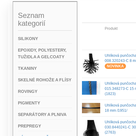
Seznam
kategorií
Produkt
SILIKONY
EPOXIDY, POLYESTERY,
Uhlíková punčoch
TUŽIDLA A GELCOATY
008.320243-C 8 m
NOVINKA
TKANINY
SKELNÉ ROHOŽE A FLÍSY
Uhlíková punčoch
015.348273-C 15
ROVINGY
(1823)
PIGMENTY
Uhlíková punčoch
18 mm /1951/
SEPARÁTORY A PLNIVA
Uhlíková punčoch
PREPREGY
030.8440241-C 3
(2763)