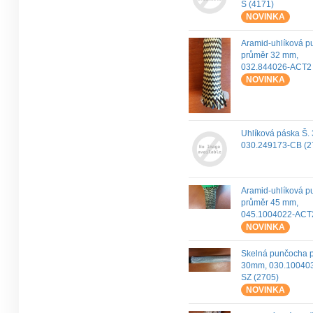
S (4171)
NOVINKA
Aramid-uhlíková 
průměr 32 mm,
032.844026-ACT2 
NOVINKA
Uhlíková páska Š.
030.249173-CB (2
Aramid-uhlíková 
průměr 45 mm,
045.1004022-ACT2
NOVINKA
Skelná punčocha 
30mm, 030.10040
SZ (2705)
NOVINKA