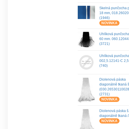
Skelná punčocha 
18 mm, 018.26020
(1946)
NOVINKA
Uhlíková punčoch
60 mm. 060.1204
(3721)
Uhlíková punčoch
002,5.12141-C 2,
(740)
Diolenová páska
diagonálně tkaná 
(030.26530110028
(2731)
NOVINKA
Diolenová páska š
diagonálně tkaná 
NOVINKA