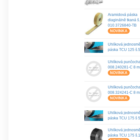
Aramidová páska
diaginálně tkaná 
010.3726840-TB
NOVINKA
Uhlíková jednosm
páska TCU 125 š.
Uhlíková punčoch
008.240281-C 8 m
NOVINKA
Uhlíková punčoch
008.324241-C 8 m
NOVINKA
Uhlíková jednosm
páska TCU 175 š 
Uhlíková jednosm
páska TCU 175 š.