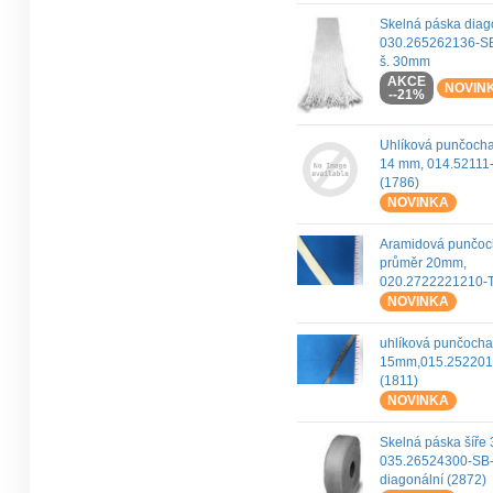
Skelná páska diag
030.265262136-SB
š. 30mm
AKCE
NOVIN
--21%
Uhlíková punčoch
14 mm, 014.52111
(1786)
NOVINKA
Aramidová punčo
průměr 20mm,
020.2722221210-T
NOVINKA
uhlíková punčocha
15mm,015.252201
(1811)
NOVINKA
Skelná páska šíře
035.26524300-SB
diagonální (2872)