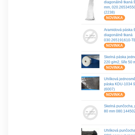
diagonálně tkaná š
mm, 020.2653455
(2238)
NOVINKA
Aramidová páska 
diagonálně tkaná
030.265191610-T
NOVINKA
Skelná páska jed
220 g/m2, šíře 50
NOVINKA
Uhlíková jednosm
páska KDU-1034 š
(6007)
NOVINKA
Skelná punčocha,
80 mm 080.14450
Uhlíková punčocha