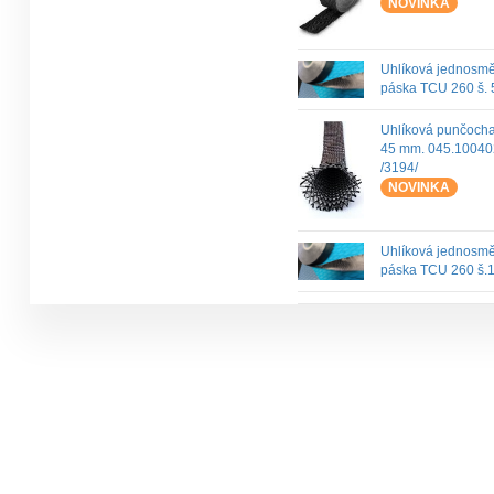
NOVINKA
Uhlíková jednosm
páska TCU 260 š.
Uhlíková punčoch
45 mm. 045.1004
/3194/
NOVINKA
Uhlíková jednosm
páska TCU 260 š.