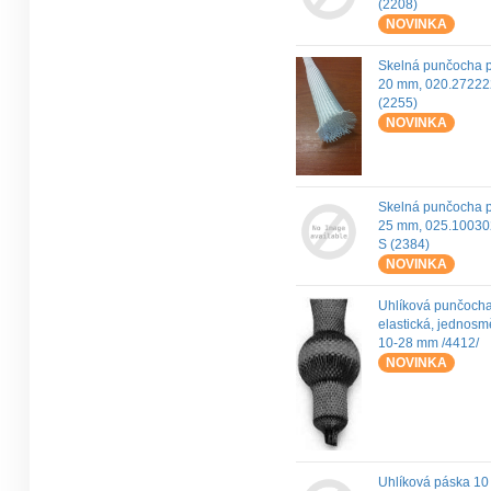
(2208)
NOVINKA
Skelná punčocha 
20 mm, 020.2722
(2255)
NOVINKA
Skelná punčocha 
25 mm, 025.10030
S (2384)
NOVINKA
Uhlíková punčocha
elastická, jednos
10-28 mm /4412/
NOVINKA
Uhlíková páska 1