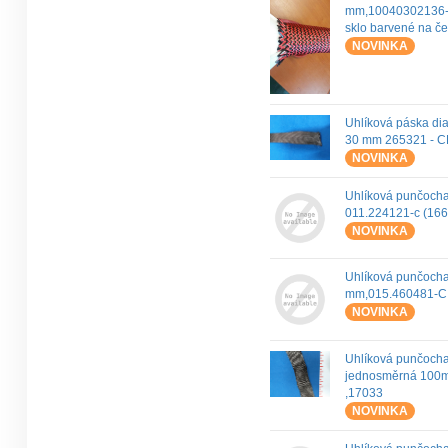
mm,10040302136-
sklo barvené na č
NOVINKA
Uhlíková páska di
30 mm 265321 - C
NOVINKA
Uhlíková punčoch
011.224121-c (166
NOVINKA
Uhlíková punčoch
mm,015.460481-C 
NOVINKA
Uhlíková punčoch
jednosměrná 100
,17033
NOVINKA