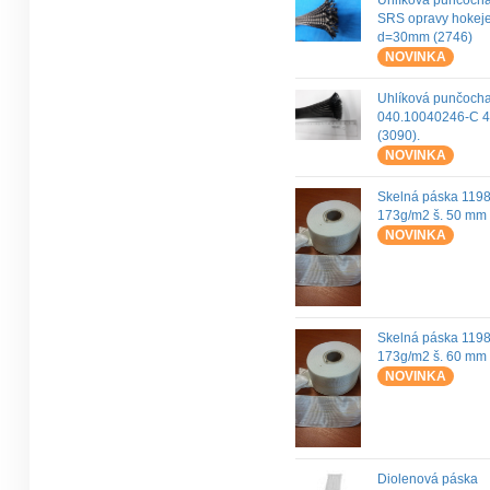
Uhlíková punčocha
SRS opravy hokej
d=30mm (2746)
NOVINKA
Uhlíková punčoch
040.10040246-C 
(3090).
NOVINKA
Skelná páska 119
173g/m2 š. 50 mm
NOVINKA
Skelná páska 119
173g/m2 š. 60 mm
NOVINKA
Diolenová páska