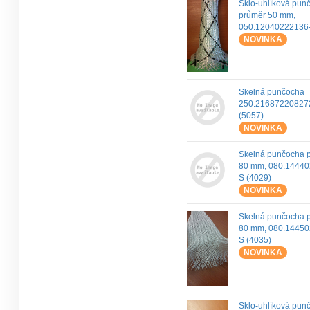
Sklo-uhlíková pun
průměr 50 mm,
050.12040222136
NOVINKA
Skelná punčocha
250.21687220827
(5057)
NOVINKA
Skelná punčocha 
80 mm, 080.1444
S (4029)
NOVINKA
Skelná punčocha 
80 mm, 080.14450
S (4035)
NOVINKA
Sklo-uhlíková pun