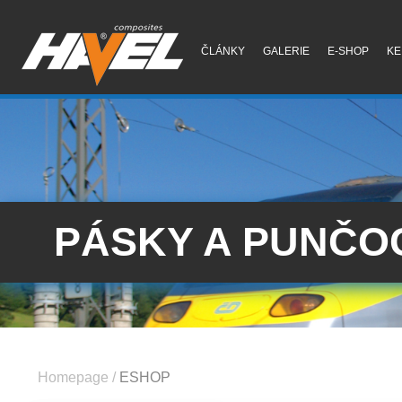
ČLÁNKY
GALERIE
E-SHOP
KE
PÁSKY A PUNČO
Homepage
/
ESHOP