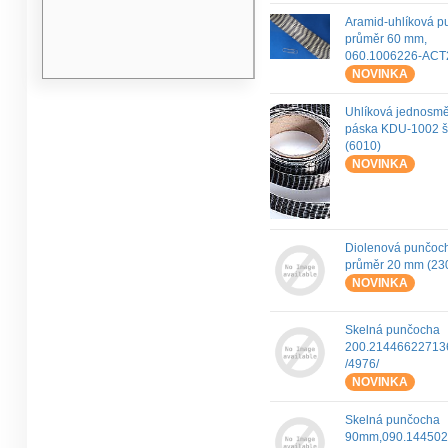
Aramid-uhlíková 
průměr 60 mm,
060.1006226-ACT2
NOVINKA
Uhlíková jednosm
páska KDU-1002 
(6010)
NOVINKA
Diolenová punčoch
průměr 20 mm (230
NOVINKA
Skelná punčocha
200.21446622713
/4976/
NOVINKA
Skelná punčocha
90mm,090.144502