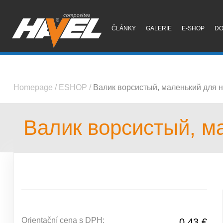
ČLÁNKY
GALERIE
E-SHOP
D
Homepage
/
ESHOP
/
Валик ворсистый, маленький для 
Валик ворсистый, м
Orientační cena s DPH:
0.43 €