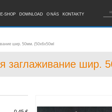
E-SHOP
DOWNLOAD
O NÁS
KONTAKTY
вание шир. 50мм. (50x6x50мl
я заглаживание шир. 5
0.45 €