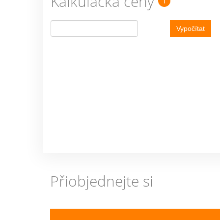
Kalkulačka ceny
i
Vypočítat
Přiobjednejte si
Previous