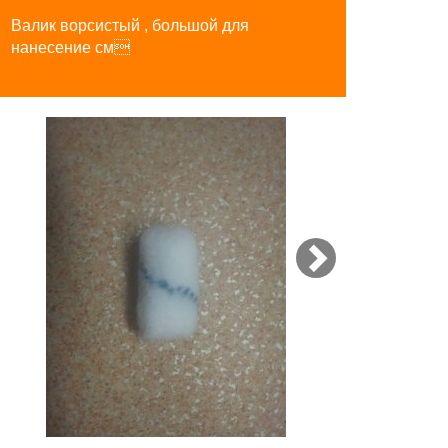
Валик ворсистый , большой для
нанесение см