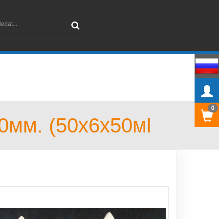
0
0мм. (50x6x50мl