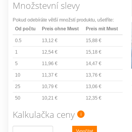
Množstevní slevy
Pokud odebíráte větší množstí produktu, ušetříte:
Od počtu
Preis ohne Mwst
Preis mit Mwst
0.5
13,12 €
15,88 €
1
12,54 €
15,18 €
5
11,96 €
14,47 €
10
11,37 €
13,76 €
25
10,79 €
13,06 €
50
10,21 €
12,35 €
Kalkulačka ceny
i
Vypočítat