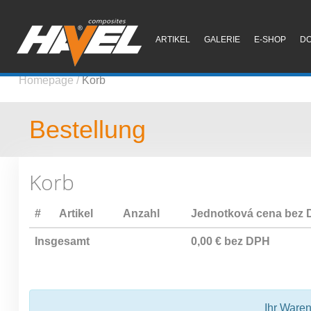
ARTIKEL
GALERIE
E-SHOP
D
Homepage
/
Korb
Bestellung
Korb
#
Artikel
Anzahl
Jednotková cena bez
Insgesamt
0,00 € bez DPH
Ihr Waren