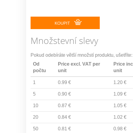
KOUPIT
Množstevní slevy
Pokud odebíráte větší množstí produktu, ušetříte:
Od
Price excl. VAT per
Price inc
počtu
unit
unit
1
0.99 €
1.20 €
5
0.90 €
1.09 €
10
0.87 €
1.05 €
20
0.84 €
1.02 €
50
0.81 €
0.98 €