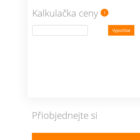
Kalkulačka ceny
i
Vypočítat
Přiobjednejte si
Previous