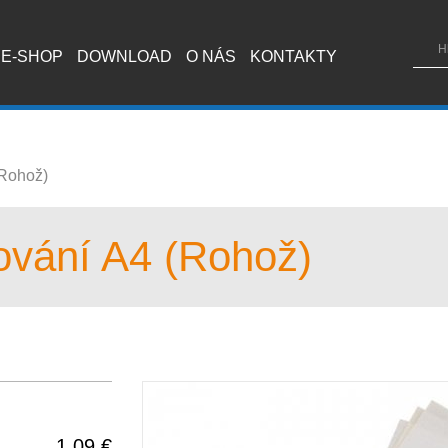
E-SHOP
DOWNLOAD
O NÁS
KONTAKTY
(Rohož)
nování A4 (Rohož)
1.09 €