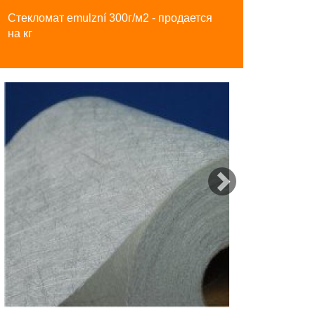
Стекломат emulzní 300г/м2 - продается
на кг