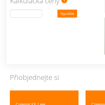
Kalkulačka ceny
i
Vypočítat
Přiobjednejte si
Previous
Coremat XX 1 мм
Corema