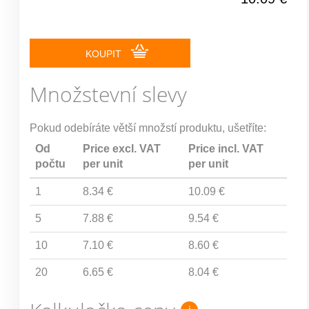
KOUPIT
Množstevní slevy
Pokud odebíráte větší množstí produktu, ušetříte:
Od
Price excl. VAT
Price incl. VAT
počtu
per unit
per unit
1
8.34 €
10.09 €
5
7.88 €
9.54 €
10
7.10 €
8.60 €
20
6.65 €
8.04 €