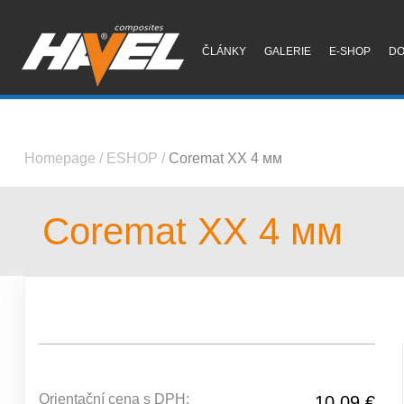
ČLÁNKY
GALERIE
E-SHOP
D
Homepage
/
ESHOP
/
Coremat XX 4 мм
Coremat XX 4 мм
Orientační cena s DPH:
10.09 €