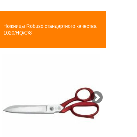
Next
Ножницы Robuso стандартного качества
1020/HQ/C/8