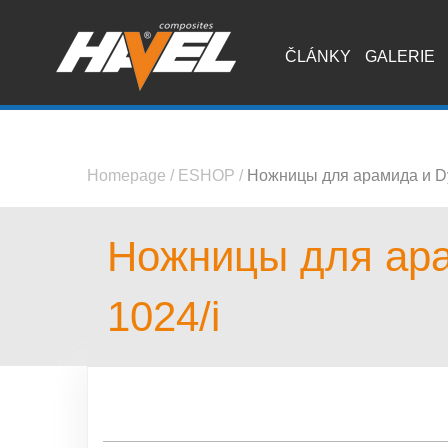
ČLÁNKY
GALERIE
Homepage
/
ESHOP
/
Ножницы для арамида и D
Ножницы для ара
1024/i