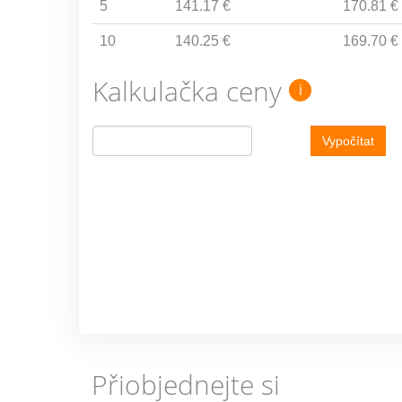
5
141.17 €
170.81 €
10
140.25 €
169.70 €
Kalkulačka ceny
i
Vypočítat
Přiobjednejte si