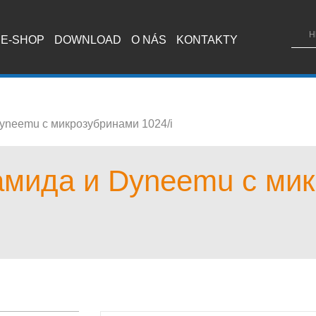
E-SHOP
DOWNLOAD
O NÁS
KONTAKTY
yneemu с микрозубринами 1024/i
мида и Dyneemu с ми