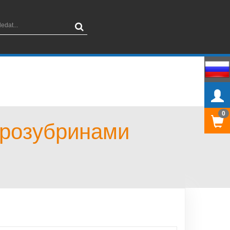
0
крозубринами