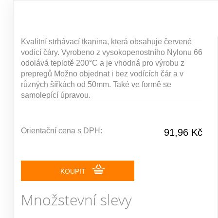
Kvalitní strhávací tkanina, která obsahuje červené
vodící čáry. Vyrobeno z vysokopenostního Nylonu 66
odolává teplotě 200°C a je vhodná pro výrobu z
prepregů Možno objednat i bez vodících čár a v
různých šířkách od 50mm. Také ve formě se
samolepící úpravou.
Orientační cena s DPH:
91,96 Kč
KOUPIT
Množstevní slevy