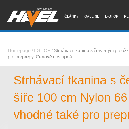
ČLÁNKY
GALERIE
E-SHOP
KE
Homepage
/
ESHOP
/
Strhávací tkanina s červeným proužk
pro prepregy. Cenově dostupná
Strhávací tkanina s 
šíře 100 cm Nylon 66
vhodné také pro prep