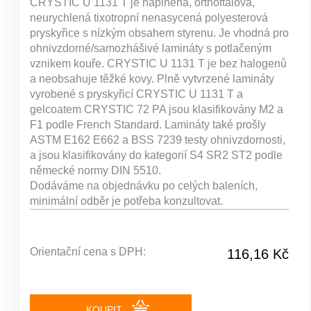
CRYSTIC U 1131 T je naplněná, orthoftalová,
neurychlená tixotropní nenasycená polyesterová
pryskyřice s nízkým obsahem styrenu. Je vhodná pro
ohnivzdorné/samozhášivé lamináty s potlačeným
vznikem kouře. CRYSTIC U 1131 T je bez halogenů
a neobsahuje těžké kovy. Plně vytvrzené lamináty
vyrobené s pryskyřicí CRYSTIC U 1131 T a
gelcoatem CRYSTIC 72 PA jsou klasifikovány M2 a
F1 podle French Standard. Lamináty také prošly
ASTM E162 E662 a BSS 7239 testy ohnivzdornosti,
a jsou klasifikovány do kategorií S4 SR2 ST2 podle
německé normy DIN 5510.
Dodáváme na objednávku po celých baleních,
minimální odběr je potřeba konzultovat.
Orientační cena s DPH:
116,16 Kč
KOUPIT