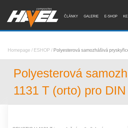
ČLÁNKY
GALERIE
E-SHOP
KE
Homepage
/
ESHOP
/
Polyesterová samozhášivá pryskyřice
Polyesterová samozhá
1131 T (orto) pro DI