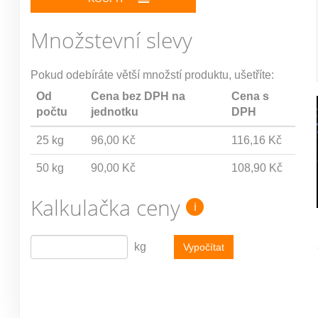
Množstevní slevy
Pokud odebíráte větší množstí produktu, ušetříte:
Od
Cena bez DPH na
Cena s
počtu
jednotku
DPH
25 kg
96,00 Kč
116,16 Kč
50 kg
90,00 Kč
108,90 Kč
Kalkulačka ceny
i
kg
Vypočítat