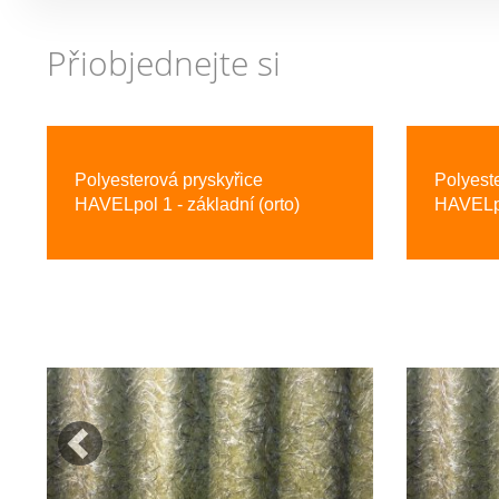
Přiobjednejte si
Previous
Polyesterová pryskyřice
Polyest
HAVELpol 1 - základní (orto)
HAVELpo