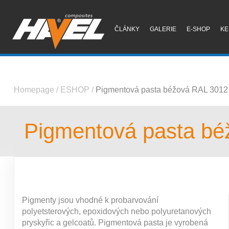
ČLÁNKY
GALERIE
E-SHOP
KE
Homepage
/
ESHOP
/
Pigmentová pasta béžová RAL 3012
Pigmentová pasta bé
Pigmenty jsou vhodné k probarvování
polyetsterových, epoxidových nebo polyuretanových
pryskyřic a gelcoatů. Pigmentová pasta je vyrobená