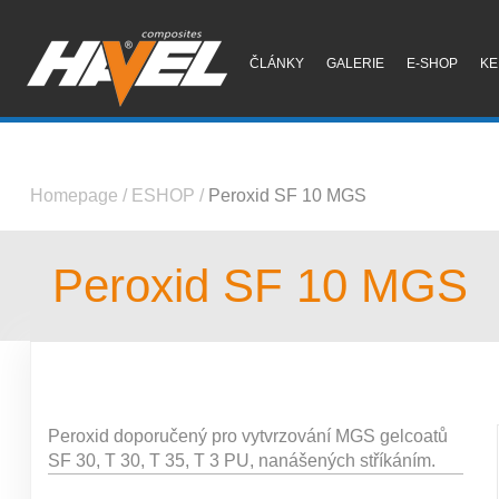
ČLÁNKY
GALERIE
E-SHOP
KE
Homepage
/
ESHOP
/
Peroxid SF 10 MGS
Peroxid SF 10 MGS
Peroxid doporučený pro vytvrzování MGS gelcoatů
SF 30, T 30, T 35, T 3 PU, nanášených stříkáním.