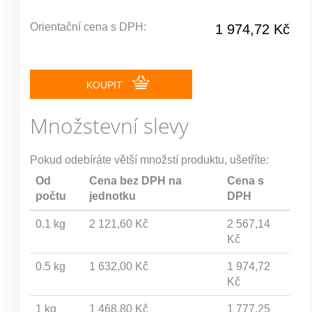
Orientační cena s DPH:
1 974,72 Kč
KOUPIT
Množstevní slevy
Pokud odebíráte větší množstí produktu, ušetříte:
Od
Cena bez DPH na
Cena s
počtu
jednotku
DPH
0.1 kg
2 121,60 Kč
2 567,14
Kč
0.5 kg
1 632,00 Kč
1 974,72
Kč
1 kg
1 468,80 Kč
1 777,25