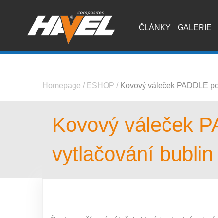
ČLÁNKY
GALERIE
Homepage
/
ESHOP
/
Kovový váleček PADDLE podé
Kovový váleček P
vytlačování bublin