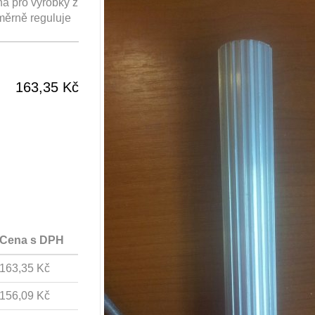
na pro výrobky z
měrně reguluje
163,35 Kč
Cena s DPH
163,35 Kč
156,09 Kč