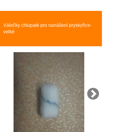
Next
Válečky chlupaté pro nanášení pryskyřice-
velké