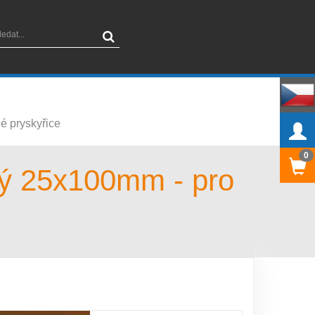
é pryskyřice
0
ý 25x100mm - pro