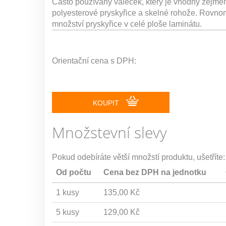
Často používaný váleček, který je vhodný zejmé
polyesterové pryskyřice a skelné rohože. Rovno
množství pryskyřice v celé ploše laminátu.
Orientační cena s DPH:
KOUPIT
Množstevní slevy
Pokud odebíráte větší množstí produktu, ušetříte:
Od počtu
Cena bez DPH na jednotku
1 kusy
135,00 Kč
5 kusy
129,00 Kč