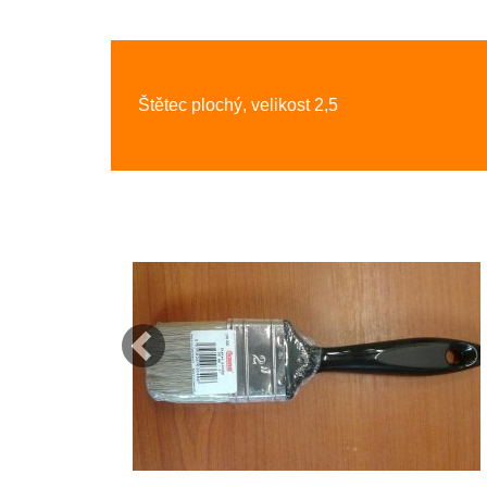
Previous
Štětec plochý, velikost 2,5