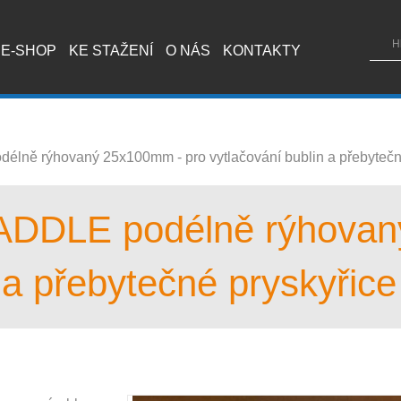
E-SHOP
KE STAŽENÍ
O NÁS
KONTAKTY
lně rýhovaný 25x100mm - pro vytlačování bublin a přebytečn
ADDLE podélně rýhovan
 a přebytečné pryskyřice